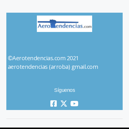
©Aerotendencias.com 2021
aerotendencias (arroba) gmail.com
Síguenos