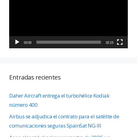
vídeo
00:00
02:15
Entradas recientes
Daher Aircraft entrega el turbohélice Kodiak
número 400
Airbus se adjudica el contrato para el satélite de
comunicaciones seguras SpainSat NG-III