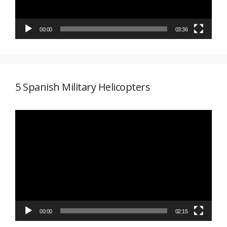
00:00
03:36
5 Spanish Military Helicopters
Reproductor
de
vídeo
00:00
02:15