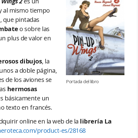
 Wings 2
es un
y al mismo tiempo
 que pintadas
ombate
o sobre las
 un plus de valor en
erosos dibujos
, la
gunos a doble página,
es de los aviones se
Portada del libro
las
hermosas
 es básicamente un
o texto en francés.
dquirir online en la web de la
librería La
aeroteca.com/product-es/28168