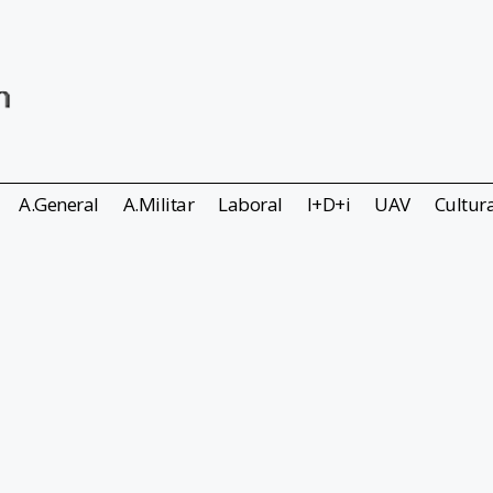
A.General
A.Militar
Laboral
I+D+i
UAV
Cultur