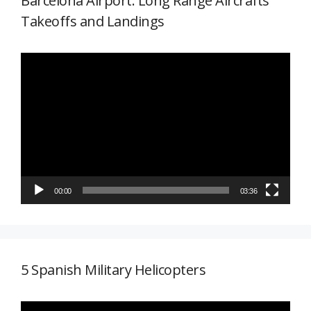
Barcelona Airport: Long Range Aircrafts
Takeoffs and Landings
Reproductor
de
vídeo
00:00
03:36
5 Spanish Military Helicopters
Reproductor