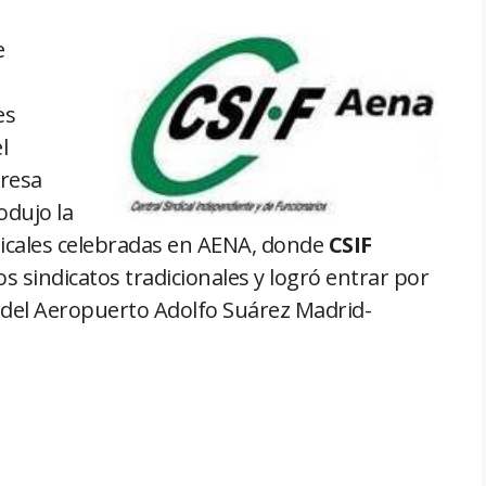
e
es
l
presa
odujo la
dicales celebradas en AENA, donde
CSIF
os sindicatos tradicionales y logró entrar por
 del Aeropuerto Adolfo Suárez Madrid-