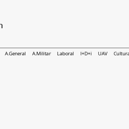
A.General
A.Militar
Laboral
I+D+i
UAV
Cultur