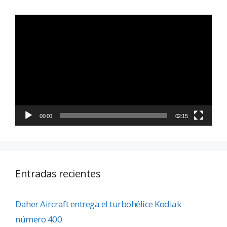
Reproductor
de
vídeo
00:00
02:15
Entradas recientes
Daher Aircraft entrega el turbohélice Kodiak
número 400