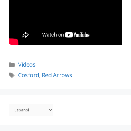
Vídeos
Cosford
,
Red Arrows