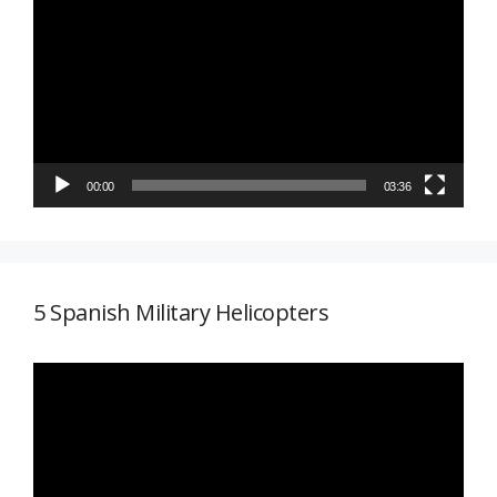
de
vídeo
00:00
03:36
5 Spanish Military Helicopters
Reproductor
de
vídeo