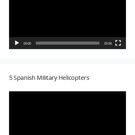
vídeo
00:00
03:36
5 Spanish Military Helicopters
Reproductor
de
vídeo