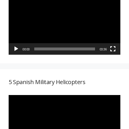
de
vídeo
00:00
03:36
5 Spanish Military Helicopters
Reproductor
de
vídeo