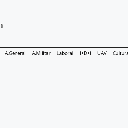
A.General
A.Militar
Laboral
I+D+i
UAV
Cultur