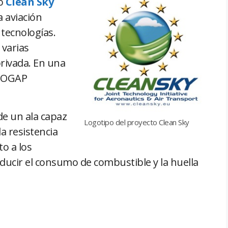
o
Clean Sky
a aviación
 tecnologías.
 varias
privada. En una
 NOGAP
de un ala capaz
Logotipo del proyecto Clean Sky
la resistencia
to a los
educir el consumo de combustible y la huella