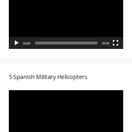
vídeo
00:00
03:36
5 Spanish Military Helicopters
Reproductor
de
vídeo