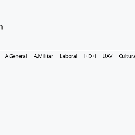
A.General
A.Militar
Laboral
I+D+i
UAV
Cultur