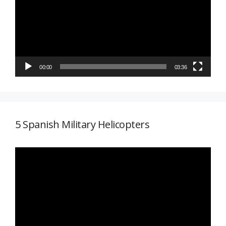
vídeo
00:00
03:36
5 Spanish Military Helicopters
Reproductor
de
vídeo