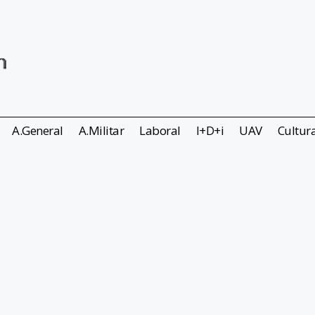
A.General
A.Militar
Laboral
I+D+i
UAV
Cultur