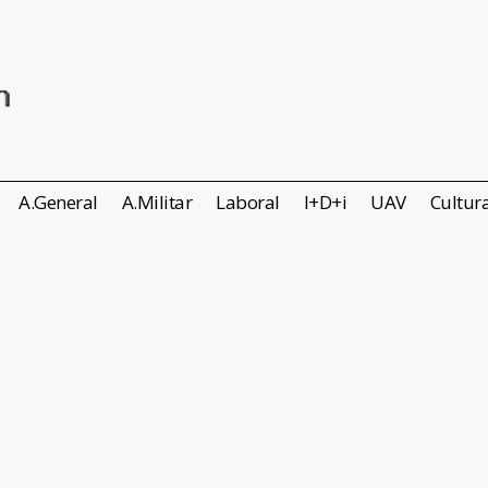
A.General
A.Militar
Laboral
I+D+i
UAV
Cultur