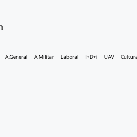
A.General
A.Militar
Laboral
I+D+i
UAV
Cultur