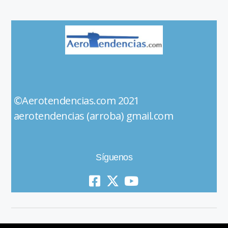
©Aerotendencias.com 2021
aerotendencias (arroba) gmail.com
Síguenos