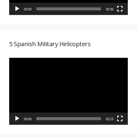
00:00
03:36
5 Spanish Military Helicopters
Reproductor
de
vídeo
00:00
02:15