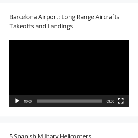
Barcelona Airport: Long Range Aircrafts
Takeoffs and Landings
Reproductor
de
vídeo
00:00
03:36
5 Spanish Military Helicopters