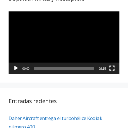
Reproductor
de
vídeo
00:00
02:15
Entradas recientes
Daher Aircraft entrega el turbohélice Kodiak
número 400