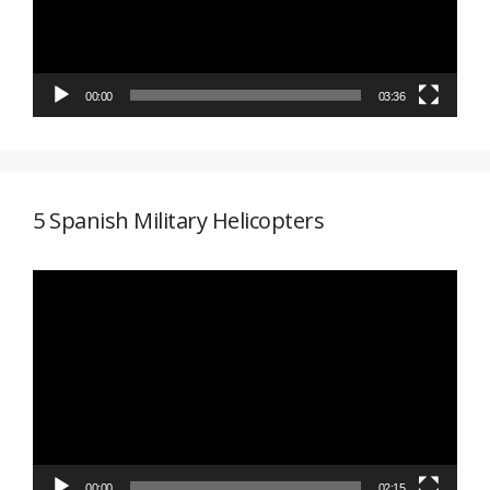
00:00
03:36
5 Spanish Military Helicopters
Reproductor
de
vídeo
00:00
02:15