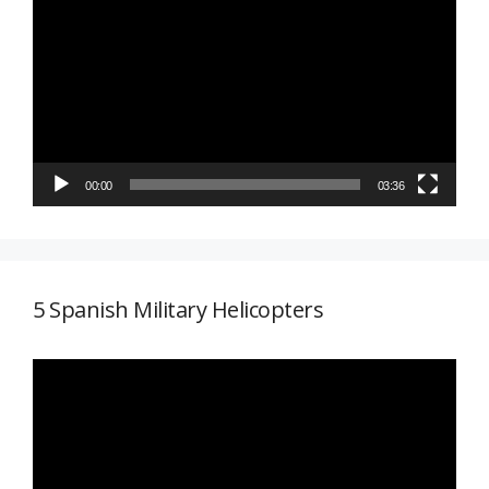
de
vídeo
00:00
03:36
5 Spanish Military Helicopters
Reproductor
de
vídeo