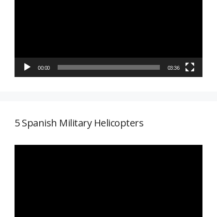
vídeo
00:00
03:36
5 Spanish Military Helicopters
Reproductor
de
vídeo