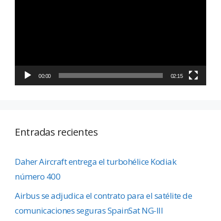
vídeo
00:00
02:15
Entradas recientes
Daher Aircraft entrega el turbohélice Kodiak
número 400
Airbus se adjudica el contrato para el satélite de
comunicaciones seguras SpainSat NG-III