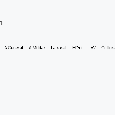
A.General
A.Militar
Laboral
I+D+i
UAV
Cultur