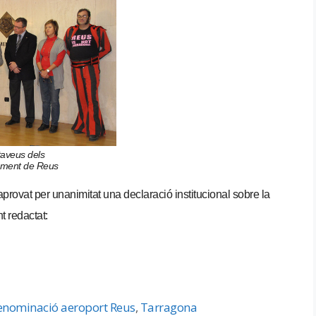
taveus dels
tament de Reus
ovat per unanimitat una declaració institucional sobre la
 redactat:
enominació aeroport Reus
,
Tarragona