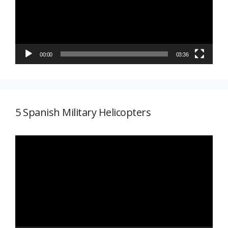
00:00
03:36
5 Spanish Military Helicopters
Reproductor
de
vídeo