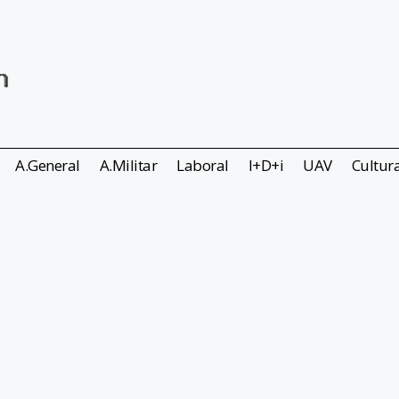
A.General
A.Militar
Laboral
I+D+i
UAV
Cultur