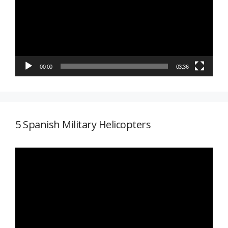
vídeo
00:00
03:36
5 Spanish Military Helicopters
Reproductor
de
vídeo