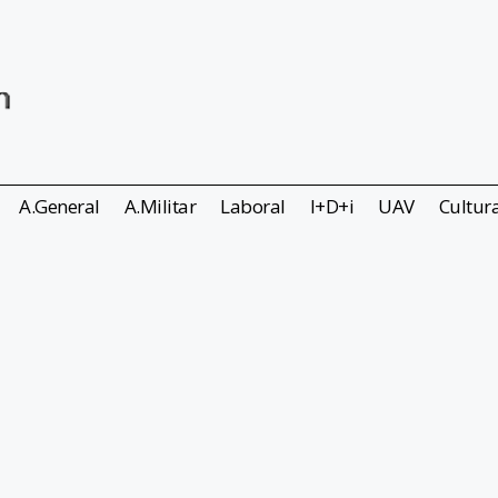
A.General
A.Militar
Laboral
I+D+i
UAV
Cultur