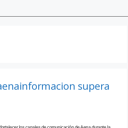
@aenainformacion supera
 fortalecer los canales de comunicación de Aena durante la