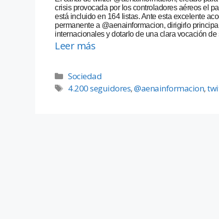
crisis provocada por los controladores aéreos el p
está incluido en 164 listas. Ante esta excelente ac
permanente a @aenainformacion, dirigirlo principa
internacionales y dotarlo de una clara vocación de 
Leer más
Sociedad
4.200 seguidores
,
@aenainformacion
,
twi