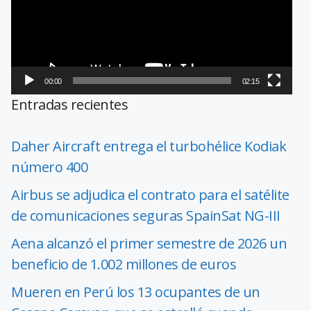
00:00
02:15
Entradas recientes
Daher Aircraft entrega el turbohélice Kodiak
número 400
Airbus se adjudica el contrato para el satélite
de comunicaciones seguras SpainSat NG-III
Aena alcanzó el primer semestre de 2026 un
beneficio de 1.002 millones de euros
Mueren en Perú los 13 ocupantes de un