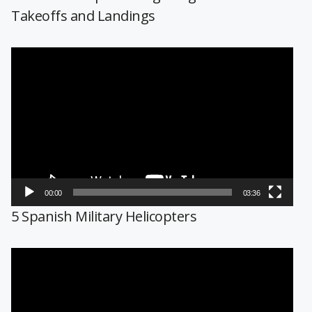
Takeoffs and Landings
Reproductor
de
vídeo
00:00
03:36
5 Spanish Military Helicopters
Reproductor
de
vídeo