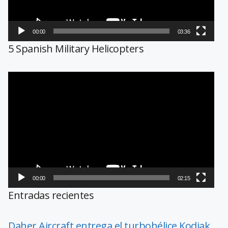
00:00
03:36
5 Spanish Military Helicopters
Reproductor
de
vídeo
00:00
02:15
Entradas recientes
Daher Aircraft entrega el turbohélice Kodiak