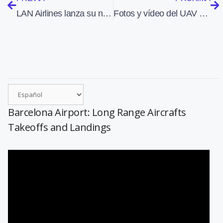
LAN Airlines lanza su nueva filial en Colombia y suma a su red 23 destinos
Fotos y vídeo del UAV de EEUU que Irán dice haber capturado
Barcelona Airport: Long Range Aircrafts
Takeoffs and Landings
Reproductor
de
vídeo