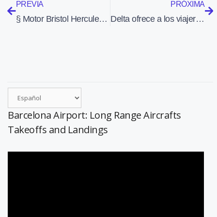
PREVIA
PRÓXIMA
§ Motor Bristol Hercules 730 de la Fundació Parc Aeronàutic de Catalunya
Delta ofrece a los viajeros apoyo en español a través de Twitter
Barcelona Airport: Long Range Aircrafts
Takeoffs and Landings
Reproductor
de
vídeo