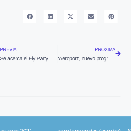
PREVIA
PRÓXIMA
Se acerca el Fly Party Burgos del 15 a 16 de julio
‘Aeroport’, nuevo programa de TV3 que se estrenará el 12 de julio
ias.com 2021 aerotendencias (arroba)
S