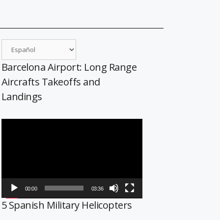
Barcelona Airport: Long Range
Aircrafts Takeoffs and
Landings
Reproductor
de
vídeo
00:00
03:36
5 Spanish Military Helicopters