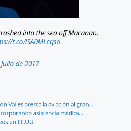
crashed into the sea off Macanao,
tps://t.co/iSA0MLcqso
 julio de 2017
n Vallès acerca la aviación al gran…
incorporando asistencia médica…
eos en EE.UU.