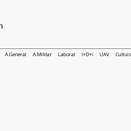
A.General
A.Militar
Laboral
I+D+i
UAV
Cultur