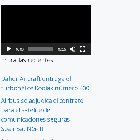
Reproductor
de
vídeo
00:00
02:15
Entradas recientes
Daher Aircraft entrega el
turbohélice Kodiak número 400
Airbus se adjudica el contrato
para el satélite de
comunicaciones seguras
SpainSat NG-III