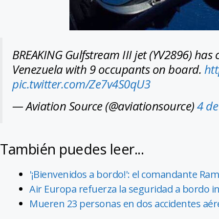
BREAKING Gulfstream III jet (YV2896) has 
Venezuela with 9 occupants on board.
ht
pic.twitter.com/Ze7v4S0qU3
— Aviation Source (@aviationsource)
4 de
También puedes leer...
'¡Bienvenidos a bordo!': el comandante Ramo
Air Europa refuerza la seguridad a bordo 
Mueren 23 personas en dos accidentes aér