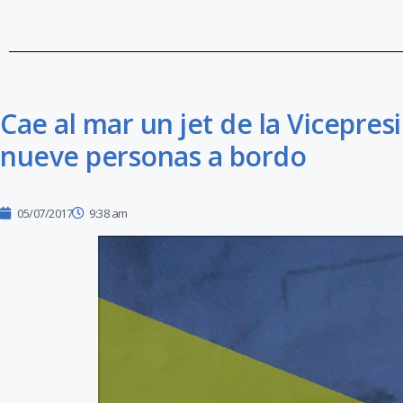
Cae al mar un jet de la Vicepre
nueve personas a bordo
05/07/2017
9:38 am