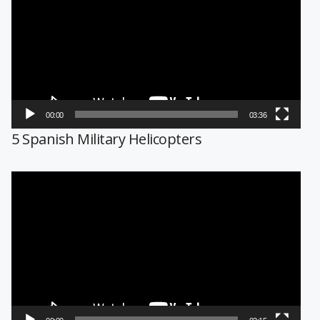
vídeo
00:00
03:36
5 Spanish Military Helicopters
Reproductor
de
vídeo