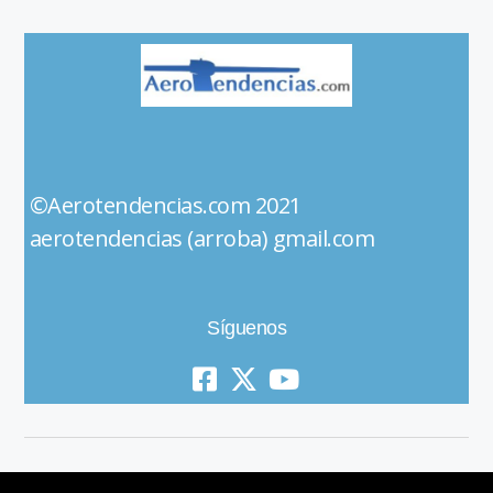
©Aerotendencias.com 2021
aerotendencias (arroba) gmail.com
Síguenos