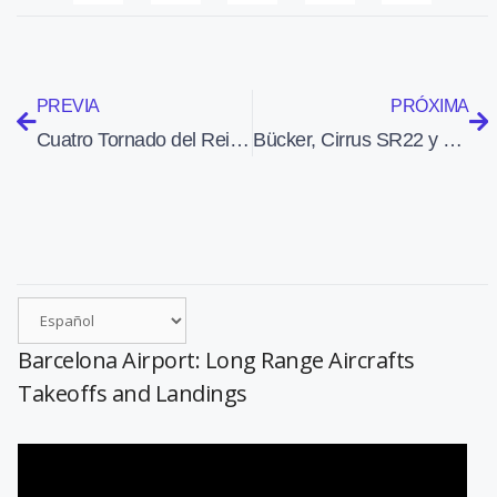
PREVIA
PRÓXIMA
Cuatro Tornado del Reino Unido bombardearon yacimientos pretolíferos de ISIS en Siria
Bücker, Cirrus SR22 y Grob G109B en Aeropuerto de Sabadell
Barcelona Airport: Long Range Aircrafts
Takeoffs and Landings
Reproductor
de