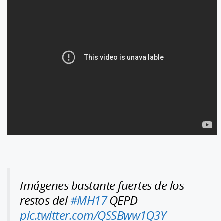
Imágenes bastante fuertes de los
restos del
#MH17
QEPD
pic.twitter.com/QSSBww1Q3Y