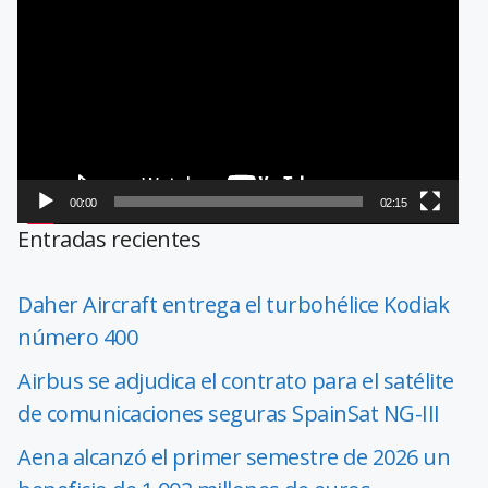
de
vídeo
00:00
02:15
Entradas recientes
Daher Aircraft entrega el turbohélice Kodiak
número 400
Airbus se adjudica el contrato para el satélite
de comunicaciones seguras SpainSat NG-III
Aena alcanzó el primer semestre de 2026 un