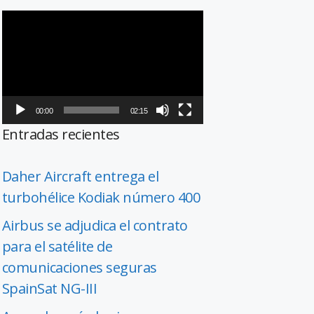
Reproductor
de
vídeo
00:00
02:15
Entradas recientes
Daher Aircraft entrega el
turbohélice Kodiak número 400
Airbus se adjudica el contrato
para el satélite de
comunicaciones seguras
SpainSat NG-III