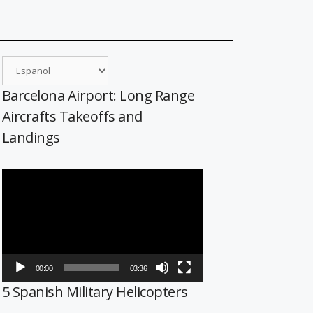
Barcelona Airport: Long Range
Aircrafts Takeoffs and
Landings
Reproductor
de
vídeo
00:00
03:36
5 Spanish Military Helicopters