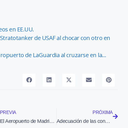
eos en EE.UU.
Stratotanker de USAF al chocar con otro en
eropuerto de LaGuardia al cruzarse en la…
PREVIA
PRÓXIMA
El Aeropuerto de Madrid-Barajas informa del tiempo de paso estimado por los controles de seguridad
Adecuación de las condiciones de la ruta Menorca-Madrid para adaptarse a la demanda