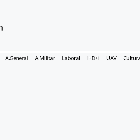
A.General
A.Militar
Laboral
I+D+i
UAV
Cultur