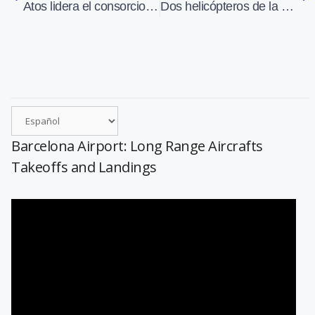
Atos lidera el consorcio que desarrollará los controles de misión espacial de CNES
Dos helicópteros de la policía chocan en el estadio olímpico de Berlín
Barcelona Airport: Long Range Aircrafts
Takeoffs and Landings
Reproductor
de
vídeo