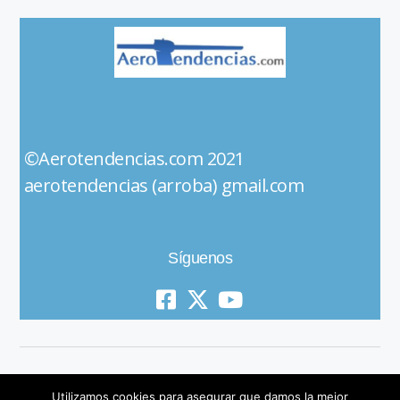
©Aerotendencias.com 2021
aerotendencias (arroba) gmail.com
Síguenos
Utilizamos cookies para asegurar que damos la mejor