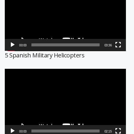
vídeo
00:00
03:36
5 Spanish Military Helicopters
Reproductor
de
vídeo
00:00
02:15