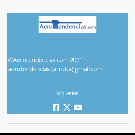
©Aerotendencias.com 2021
aerotendencias (arroba) gmail.com
Síguenos