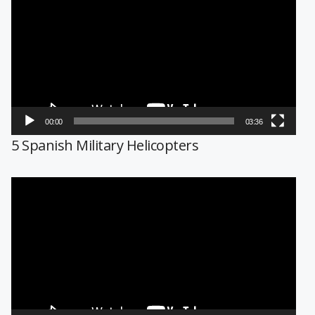
de
vídeo
00:00
03:36
5 Spanish Military Helicopters
Reproductor
de
vídeo