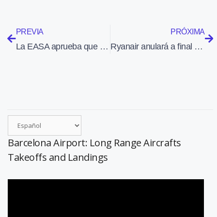
PREVIA
PRÓXIMA
La EASA aprueba que el peso máximo al despegue del DA20-C1 sea de 800 kilos
Ryanair anulará a final de mayo los vuelos que realiza desde Lleida
Barcelona Airport: Long Range Aircrafts
Takeoffs and Landings
Reproductor
de
vídeo