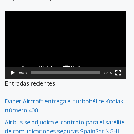
Reproductor
de
vídeo
00:00
02:15
Entradas recientes
Daher Aircraft entrega el turbohélice Kodiak
número 400
Airbus se adjudica el contrato para el satélite
de comunicaciones seguras SpainSat NG-III