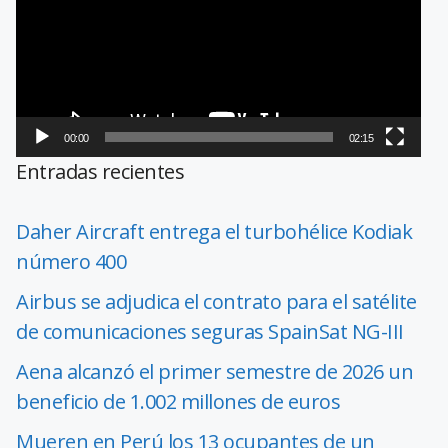
vídeo
00:00
02:15
Entradas recientes
Daher Aircraft entrega el turbohélice Kodiak
número 400
Airbus se adjudica el contrato para el satélite
de comunicaciones seguras SpainSat NG-III
Aena alcanzó el primer semestre de 2026 un
beneficio de 1.002 millones de euros
Mueren en Perú los 13 ocupantes de un