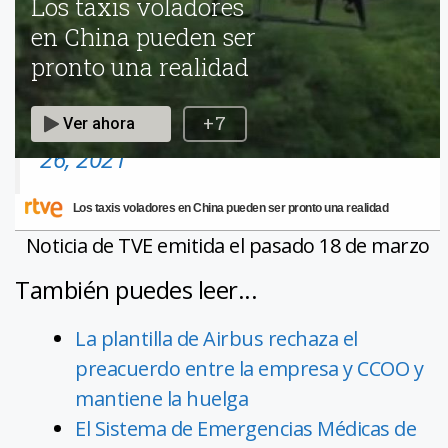
referente europea de movilidad e
innovación
@ChuecaNatalia
pic.twitter.com/sb5pnyXMl5
— Jorge Azcón (@Jorge_Azcon)
April
26, 2021
Los taxis voladores en China pueden ser pronto una realidad
Noticia de TVE emitida el pasado 18 de marzo
También puedes leer...
La plantilla de Airbus rechaza el
preacuerdo entre la empresa y CCOO y
mantiene la huelga
El Sistema de Emergencias Médicas de