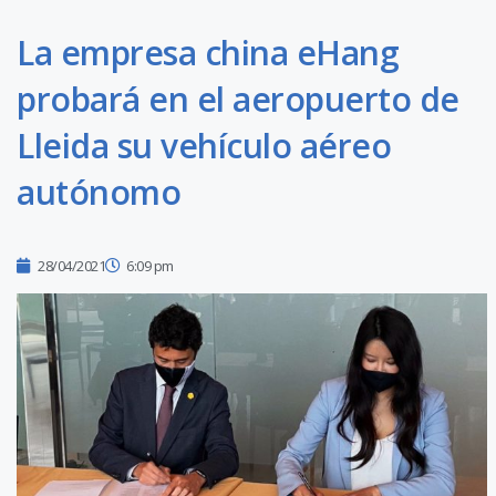
La empresa china eHang
probará en el aeropuerto de
Lleida su vehículo aéreo
autónomo
28/04/2021
6:09 pm