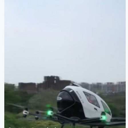
Firmamos un convenio de
colaboración con
@ehang
, líder en
movilidad aérea urbana. Zaragoza
será la primera ciudad de España
donde la empresa pruebe sus
drones. Un paso más para que
nuestra ciudad se convierta en