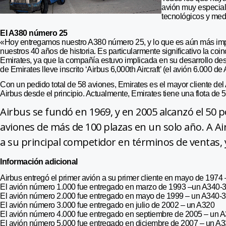
avión muy especial,
tecnológicos y med
El A380 número 25
«Hoy entregamos nuestro A380 número 25, y lo que es aún más impo
nuestros 40 años de historia. Es particularmente significativo la co
Emirates, ya que la compañía estuvo implicada en su desarrollo des
de Emirates lleve inscrito ‘Airbus 6,000th Aircraft’ (el avión 6.000 
Con un pedido total de 58 aviones, Emirates es el mayor cliente de
Airbus desde el principio. Actualmente, Emirates tiene una flota d
Airbus se fundó en 1969, y en 2005 alcanzó el 50 
aviones de más de 100 plazas en un solo año. A Air
a su principal competidor en términos de ventas, 
Información adicional
Airbus entregó el primer avión a su primer cliente en mayo de 197
El avión número 1.000 fue entregado en marzo de 1993 –un A340-
El avión número 2.000 fue entregado en mayo de 1999 – un A340-
El avión número 3.000 fue entregado en julio de 2002 – un A320
El avión número 4.000 fue entregado en septiembre de 2005 – un 
El avión número 5.000 fue entregado en diciembre de 2007 – un A