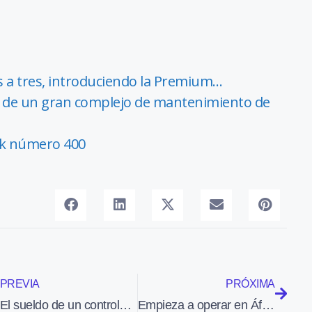
s a tres, introduciendo la Premium…
i de un gran complejo de mantenimiento de
iak número 400
PREVIA
PRÓXIMA
El sueldo de un controlador aéreo puede llegar a los 900 mil euros al año
Empieza a operar en África Occidental con dos B737 la nueva compañía Asky Airlines