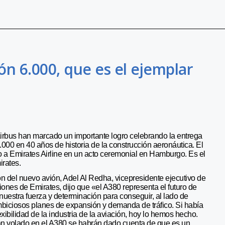
ón 6.000, que es el ejemplar
Airbus han marcado un importante logro celebrando la entrega
000 en 40 años de historia de la construcción aeronáutica. El
o a Emirates Airline en un acto ceremonial en Hamburgo. Es el
rates.
n del nuevo avión, Adel Al Redha, vicepresidente ejecutivo de
iones de Emirates, dijo que «el A380 representa el futuro de
 nuestra fuerza y determinación para conseguir, al lado de
mbiciosos planes de expansión y demanda de tráfico. Si había
exibilidad de la industria de la aviación, hoy lo hemos hecho.
n volado en el A380 se habrán dado cuenta de que es un