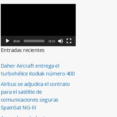
Reproductor
de
vídeo
00:00
02:15
Entradas recientes
Daher Aircraft entrega el
turbohélice Kodiak número 400
Airbus se adjudica el contrato
para el satélite de
comunicaciones seguras
SpainSat NG-III