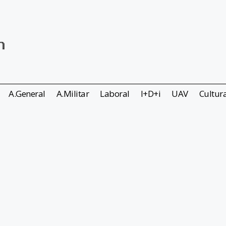
A.General
A.Militar
Laboral
I+D+i
UAV
Cultur