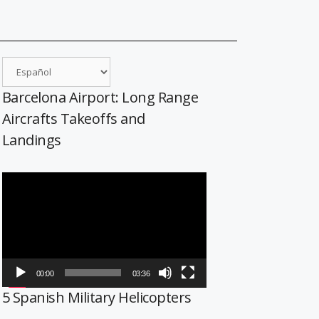
Barcelona Airport: Long Range
Aircrafts Takeoffs and
Landings
Reproductor
de
vídeo
00:00
03:36
5 Spanish Military Helicopters