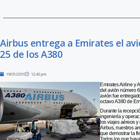
Airbus entrega a Emirates el avi
25 de los A380
19/01/2010
12:43 pm
Emirates Airline y 
del avión número 6.
avión fue entregad
octavo A380 de Emi
Durante la recepció
ingeniería y operac
los viajes aéreos y
Airbus, nuestros a
que demostrar la fl
Todos los que haya