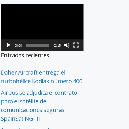
Reproductor
de
vídeo
00:00
02:15
Entradas recientes
Daher Aircraft entrega el
turbohélice Kodiak número 400
Airbus se adjudica el contrato
para el satélite de
comunicaciones seguras
SpainSat NG-III