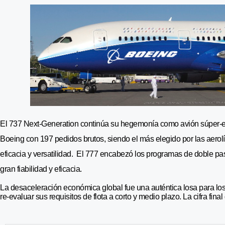
El 737 Next-Generation continúa su hegemonía como avión súper-efi
Boeing con 197 pedidos brutos, siendo el más elegido por las aerolí
eficacia y versatilidad. El 777 encabezó los programas de doble pas
gran fiabilidad y eficacia.
La desaceleración económica global fue una auténtica losa para l
re-evaluar sus requisitos de flota a corto y medio plazo. La cifra fi