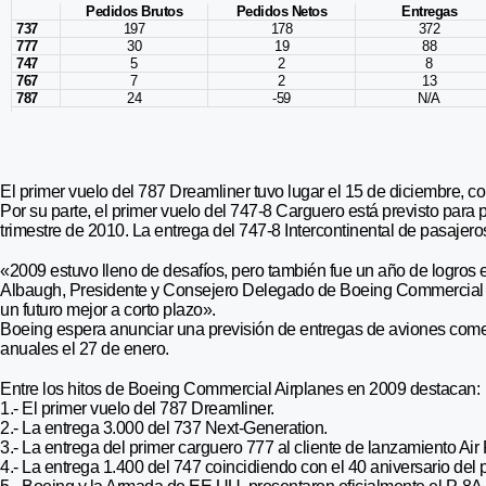
Pedidos Brutos
Pedidos Netos
Entregas
737
197
178
372
777
30
19
88
747
5
2
8
767
7
2
13
787
24
-59
N/A
El primer vuelo del 787 Dreamliner tuvo lugar el 15 de diciembre, con
Por su parte, el primer vuelo del 747-8 Carguero está previsto para 
trimestre de 2010. La entrega del 747-8 Intercontinental de pasajero
«2009 estuvo lleno de desafíos, pero también fue un año de logros 
Albaugh, Presidente y Consejero Delegado de Boeing Commercial A
un futuro mejor a corto plazo».
Boeing espera anunciar una previsión de entregas de aviones come
anuales el 27 de enero.
Entre los hitos de Boeing Commercial Airplanes en 2009 destacan:
1.- El primer vuelo del 787 Dreamliner.
2.- La entrega 3.000 del 737 Next-Generation.
3.- La entrega del primer carguero 777 al cliente de lanzamiento Air
4.- La entrega 1.400 del 747 coincidiendo con el 40 aniversario del