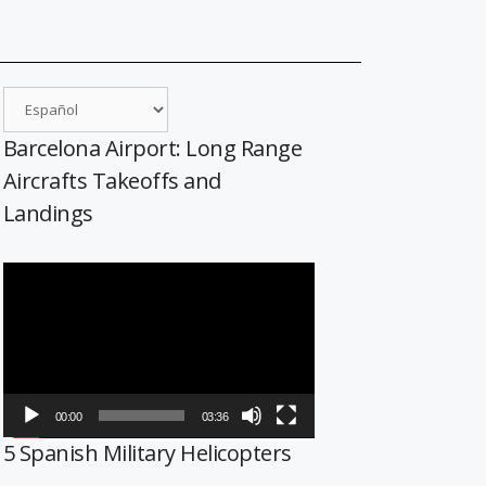
Barcelona Airport: Long Range
Aircrafts Takeoffs and
Landings
Reproductor
de
vídeo
00:00
03:36
5 Spanish Military Helicopters