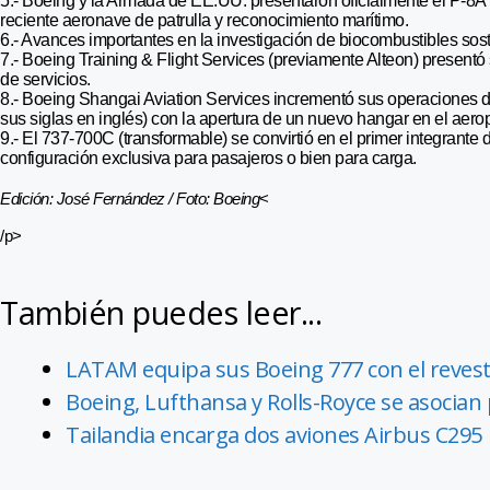
5.- Boeing y la Armada de EE.UU. presentaron oficialmente el P-8A
reciente aeronave de patrulla y reconocimiento marítimo.
6.- Avances importantes en la investigación de biocombustibles sost
7.- Boeing Training & Flight Services (previamente Alteon) present
de servicios.
8.- Boeing Shangai Aviation Services incrementó sus operaciones 
sus siglas en inglés) con la apertura de un nuevo hangar en el aer
9.- El 737-700C (transformable) se convirtió en el primer integrant
configuración exclusiva para pasajeros o bien para carga.
Edición: José Fernández / Foto: Boeing
<
/p>
También puedes leer...
LATAM equipa sus Boeing 777 con el reves
Boeing, Lufthansa y Rolls-Royce se asocian
Tailandia encarga dos aviones Airbus C295