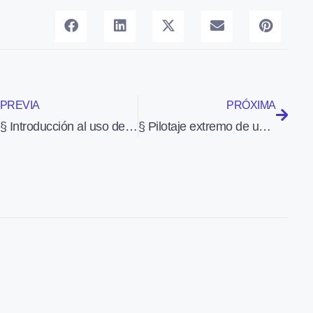
PREVIA
PRÓXIMA
§ Introducción al uso del ‘drone’ MD4-200
§ Pilotaje extremo de un Aviat Husky o… si bebes, no vueles