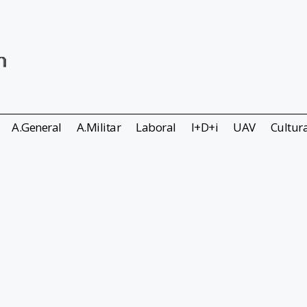
A.General
A.Militar
Laboral
I+D+i
UAV
Cultur