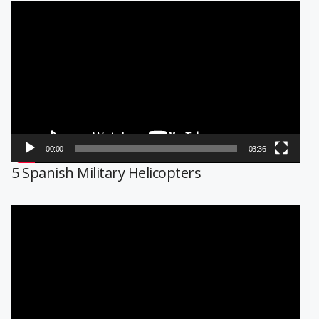
Reproductor
de
vídeo
00:00
03:36
5 Spanish Military Helicopters
Reproductor
de
vídeo