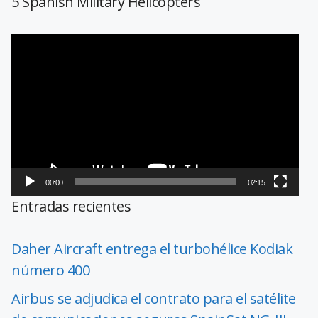
5 Spanish Military Helicopters
Reproductor
de
vídeo
00:00
02:15
Entradas recientes
Daher Aircraft entrega el turbohélice Kodiak
número 400
Airbus se adjudica el contrato para el satélite