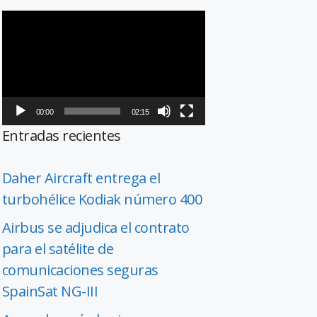
Reproductor
de
vídeo
00:00
02:15
Entradas recientes
Daher Aircraft entrega el
turbohélice Kodiak número 400
Airbus se adjudica el contrato
para el satélite de
comunicaciones seguras
SpainSat NG-III