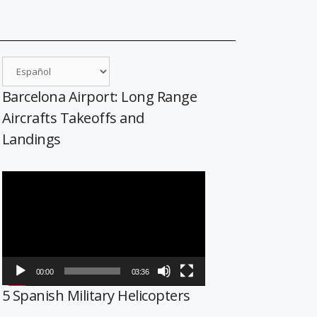
Barcelona Airport: Long Range
Aircrafts Takeoffs and
Landings
Reproductor
de
vídeo
00:00
03:36
5 Spanish Military Helicopters