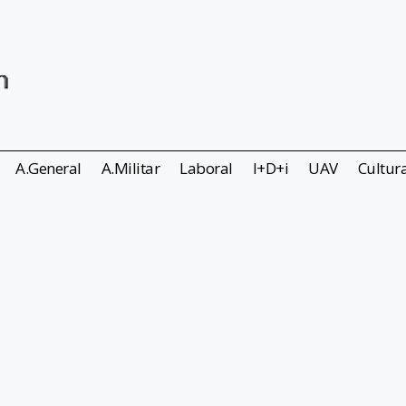
A.General
A.Militar
Laboral
I+D+i
UAV
Cultur