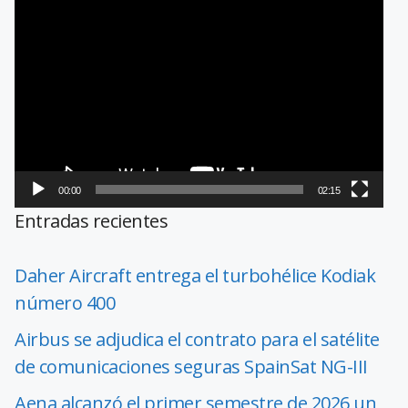
Reproductor
de
vídeo
00:00
02:15
Entradas recientes
Daher Aircraft entrega el turbohélice Kodiak
número 400
Airbus se adjudica el contrato para el satélite
de comunicaciones seguras SpainSat NG-III
Aena alcanzó el primer semestre de 2026 un