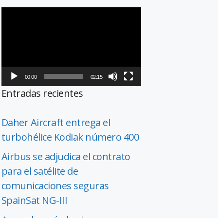
Reproductor
de
vídeo
00:00
02:15
Entradas recientes
Daher Aircraft entrega el
turbohélice Kodiak número 400
Airbus se adjudica el contrato
para el satélite de
comunicaciones seguras
SpainSat NG-III