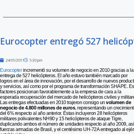
Eurocopter entregó 527 helicóp
24/01/2011
5:30 pm
Eurocopter
incrementó su volumen de negocio en 2010 gracias a la
entrega de 527 helicópteros. El año estuvo también marcado por
logros en el área de innovación, por el desarrollo de nuevos produc
y servicios, así como por el programa de transformación SHAPE. Es
factores posicionan favorablemente a la empresa de cara a la
esperada recuperación del mercado de helicópteros civiles y militar
Las entregas efectuadas en 2010 trajeron consigo un
volumen de
negocio de 4.800 millones de euros
, representando un crecimien
del 6% respecto al año anterior. Éstas incluyeron 28 helicópteros
militares polivalentes NH90 y 15 helicópteros de ataque Tigre,
duplicando ambos el número de unidades respecto al año 2009, así
fuerzas armadas de Brasil, y el centésimo UH-72A entregado al ejér