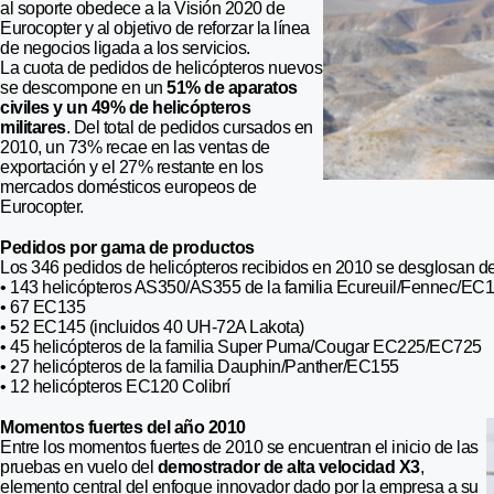
al soporte obedece a la Visión 2020 de
Eurocopter y al objetivo de reforzar la línea
de negocios ligada a los servicios.
La cuota de pedidos de helicópteros nuevos
se descompone en un
51% de aparatos
civiles y un 49% de helicópteros
militares
. Del total de pedidos cursados en
2010, un 73% recae en las ventas de
exportación y el 27% restante en los
mercados domésticos europeos de
Eurocopter.
Pedidos por gama de productos
Los 346 pedidos de helicópteros recibidos en 2010 se desglosan de
• 143 helicópteros AS350/AS355 de la familia Ecureuil/Fennec/EC
• 67 EC135
• 52 EC145 (incluidos 40 UH-72A Lakota)
• 45 helicópteros de la familia Super Puma/Cougar EC225/EC725
• 27 helicópteros de la familia Dauphin/Panther/EC155
• 12 helicópteros EC120 Colibrí
Momentos fuertes del año 2010
Entre los momentos fuertes de 2010 se encuentran el inicio de las
pruebas en vuelo del
demostrador de alta velocidad X3
,
elemento central del enfoque innovador dado por la empresa a su