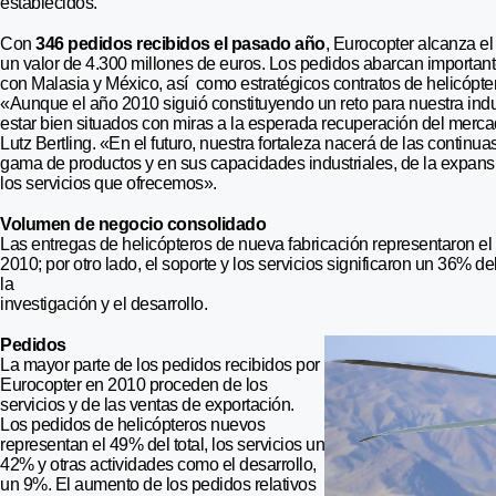
establecidos.
Con
346 pedidos recibidos el pasado año
, Eurocopter alcanza e
un valor de 4.300 millones de euros. Los pedidos abarcan importan
con Malasia y México, así como estratégicos contratos de helicópte
«Aunque el año 2010 siguió constituyendo un reto para nuestra ind
estar bien situados con miras a la esperada recuperación del merca
Lutz Bertling. «En el futuro, nuestra fortaleza nacerá de las continu
gama de productos y en sus capacidades industriales, de la expans
los servicios que ofrecemos».
Volumen de negocio consolidado
Las entregas de helicópteros de nueva fabricación representaron 
2010; por otro lado, el soporte y los servicios significaron un 36% d
la
investigación y el desarrollo.
Pedidos
La mayor parte de los pedidos recibidos por
Eurocopter en 2010 proceden de los
servicios y de las ventas de exportación.
Los pedidos de helicópteros nuevos
representan el 49% del total, los servicios un
42% y otras actividades como el desarrollo,
un 9%. El aumento de los pedidos relativos