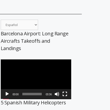
Barcelona Airport: Long Range
Aircrafts Takeoffs and
Landings
Reproductor
de
vídeo
00:00
03:36
5 Spanish Military Helicopters