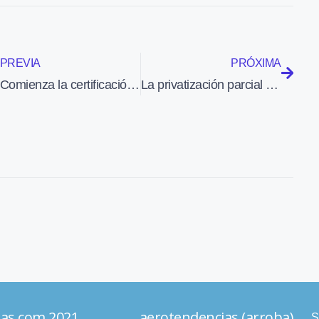
PREVIA
PRÓXIMA
Comienza la certificación del primer satélite de Galileo
La privatización parcial de AENA no afectará a las condiciones laborales de sus empleados
ias.com 2021 aerotendencias (arroba)
S