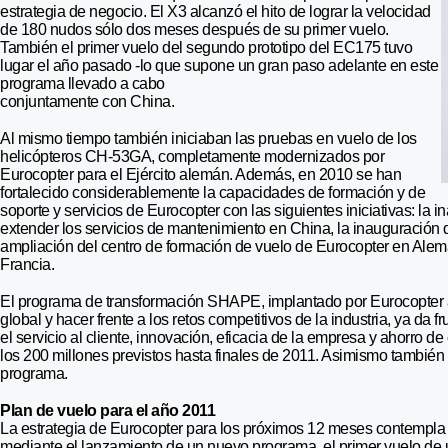
estrategia de negocio. El X3 alcanzó el hito de lograr la velocidad
de 180 nudos sólo dos meses después de su primer vuelo.
También el primer vuelo del segundo prototipo del EC175 tuvo
lugar el año pasado -lo que supone un gran paso adelante en este
programa llevado a cabo
conjuntamente con China.
Al mismo tiempo también iniciaban las pruebas en vuelo de los
helicópteros CH-53GA, completamente modernizados por
Eurocopter para el Ejército alemán. Además, en 2010 se han
fortalecido considerablemente la capacidades de formación y de
soporte y servicios de Eurocopter con las siguientes iniciativas: la i
extender los servicios de mantenimiento en China, la inauguración 
ampliación del centro de formación de vuelo de Eurocopter en Aleman
Francia.
El programa de transformación SHAPE, implantado por Eurocopter a 
global y hacer frente a los retos competitivos de la industria, ya da
el servicio al cliente, innovación, eficacia de la empresa y ahorro
los 200 millones previstos hasta finales de 2011. Asimismo también
programa.
Plan de vuelo para el año 2011
La estrategia de Eurocopter para los próximos 12 meses contempla 
mediante el lanzamiento de un nuevo programa, el primer vuelo de u