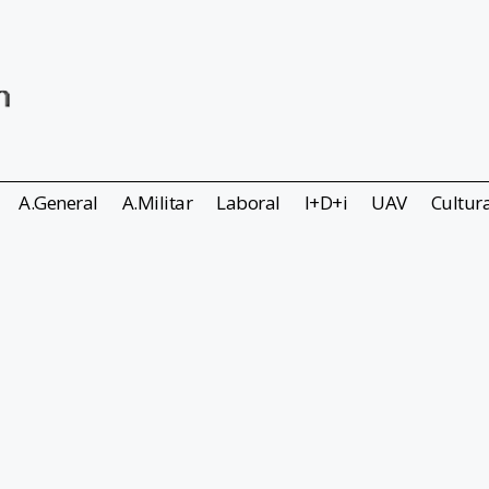
A.General
A.Militar
Laboral
I+D+i
UAV
Cultur