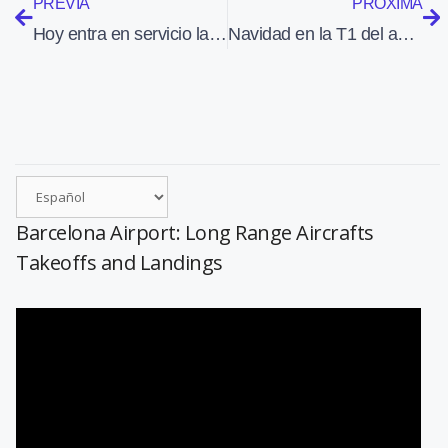
PREVIA
PRÓXIMA
Hoy entra en servicio la ampliación del edificio terminal del aeropuerto de Jerez
Navidad en la T1 del aeropuerto de Barcelona
Barcelona Airport: Long Range Aircrafts
Takeoffs and Landings
Reproductor
de
vídeo